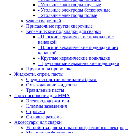
- Угольные электроды круглые
- Угольные электроды бесконечные
- Угольные электроды полые
Флюс сварочный
Присадочные прутки сварочные
Керамические подкладки для сварки
- Плоские керамические подкладки с
канавкой
- Плоские керамические подкладки без
канавкой
- Круглые керамические подкладки
- Треугольные керамические подкладки
Пружинная проволока
Жидкости, спреи, пасты
Средства против налипания брызг
Охлаждающие жидкости
Травильные пасты
Приспособления для ММА
Электрододержатели
Клеммы заземления
Строгачи
Силовые разъёмы
Аксессуары для сварки
Устройства для заточки вольфрамового электрода
Магнитные фиксаторы