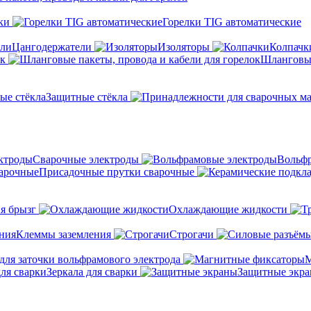
ки
Горелки TIG автоматические
Цангодержатели
Изоляторы
Колпачк
ок
Шланговые
Защитные стёкла
Сварочные электроды
Вольфр
Присадочные прутки сварочные
я брызг
Охлаждающие жидкости
Клеммы заземления
Строгачи
для заточки вольфрамового электрода
М
Зеркала для сварки
Защитные экр