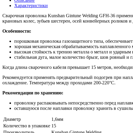
Описание
Характеристики
Сварочная проволока Kunshan Gintune Welding GFH-36 примен
крановых колес, зубьев шестерен, осей конвейерных роликов и
Особенности:
порошковая проволока газозащитного типа, обеспечивае
хорошая механическая обрабатываемость наплавленного 
высокая стойкость к трению металла о металл и ударным 
стабильная дуга, малое количество брызг, шов ровный и г
Когда длина сварочного кабеля превышает 15 метров, необходи
Рекомендуется применять предварительный подогрев при напла
охлаждение. Температура между проходами 200-220°С.
Рекомендации по хранению:
проволоку распаковывать непосредственно перед наплав
оставшуюся после наплавки проволоку хранить в сушиль
Диаметр
1,6мм
Количество в упаковке
15
Производитель
Kunshan Gintune Welding