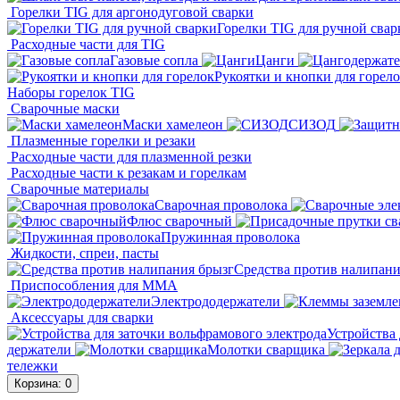
Горелки TIG для аргонодуговой сварки
Горелки TIG для ручной свар
Расходные части для TIG
Газовые сопла
Цанги
Рукоятки и кнопки для горел
Наборы горелок TIG
Сварочные маски
Маски хамелеон
СИЗОД
Плазменные горелки и резаки
Расходные части для плазменной резки
Расходные части к резакам и горелкам
Сварочные материалы
Сварочная проволока
Флюс сварочный
Пружинная проволока
Жидкости, спреи, пасты
Средства против налипани
Приспособления для ММА
Электрододержатели
Аксессуары для сварки
Устройства 
держатели
Молотки сварщика
тележки
Корзина
: 0