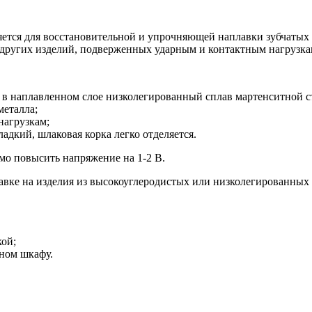
яется для восстановительной и упрочняющей наплавки зубчатых
 других изделий, подверженных ударным и контактным нагрузкам
т в наплавленном слое низколегированный сплав мартенситной с
металла;
нагрузкам;
ладкий, шлаковая корка легко отделяется.
мо повысить напряжение на 1-2 В.
вке на изделия из высокоуглеродистых или низколегированных 
кой;
ном шкафу.