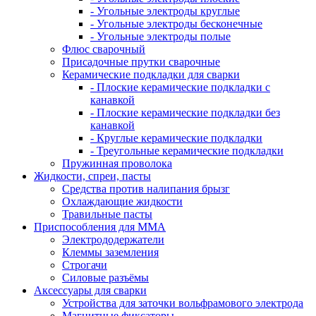
- Угольные электроды круглые
- Угольные электроды бесконечные
- Угольные электроды полые
Флюс сварочный
Присадочные прутки сварочные
Керамические подкладки для сварки
- Плоские керамические подкладки с
канавкой
- Плоские керамические подкладки без
канавкой
- Круглые керамические подкладки
- Треугольные керамические подкладки
Пружинная проволока
Жидкости, спреи, пасты
Средства против налипания брызг
Охлаждающие жидкости
Травильные пасты
Приспособления для ММА
Электрододержатели
Клеммы заземления
Строгачи
Силовые разъёмы
Аксессуары для сварки
Устройства для заточки вольфрамового электрода
Магнитные фиксаторы