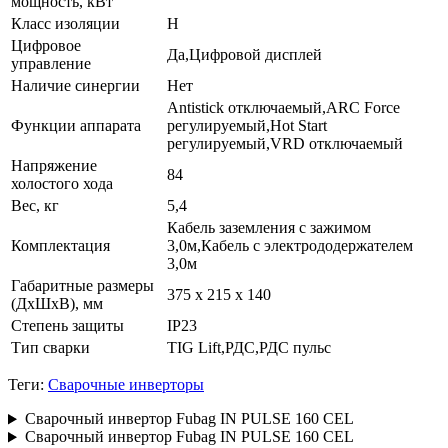
мощность, кВт
Класс изоляции
Н
Цифровое
Да,Цифровой дисплей
управление
Наличие синергии
Нет
Antistick отключаемый,ARC Force
Функции аппарата
регулируемый,Hot Start
регулируемый,VRD отключаемый
Напряжение
84
холостого хода
Вес, кг
5,4
Кабель заземления с зажимом
Комплектация
3,0м,Кабель с электрододержателем
3,0м
Габаритные размеры
375 х 215 х 140
(ДхШхВ), мм
Степень защиты
IP23
Тип сварки
TIG Lift,РДС,РДС пульс
Теги:
Сварочные инверторы
Сварочный инвертор Fubag IN PULSE 160 CEL
Сварочный инвертор Fubag IN PULSE 160 CEL