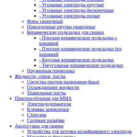
- Угольные электроды круглые
- Угольные электроды бесконечные
- Угольные электроды полые
Флюс сварочный
Присадочные прутки сварочные
Керамические подкладки для сварки
- Плоские керамические подкладки с
канавкой
- Плоские керамические подкладки без
канавкой
- Круглые керамические подкладки
- Треугольные керамические подкладки
Пружинная проволока
Жидкости, спреи, пасты
Средства против налипания брызг
Охлаждающие жидкости
Травильные пасты
Приспособления для ММА
Электрододержатели
Клеммы заземления
Строгачи
Силовые разъёмы
Аксессуары для сварки
Устройства для заточки вольфрамового электрода
Магнитные фиксаторы