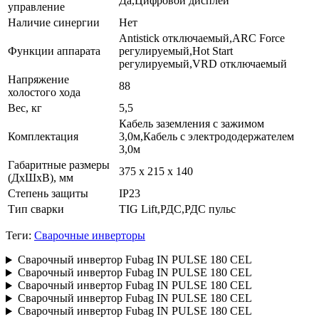
Да,Цифровой дисплей
управление
Наличие синергии
Нет
Antistick отключаемый,ARC Force
Функции аппарата
регулируемый,Hot Start
регулируемый,VRD отключаемый
Напряжение
88
холостого хода
Вес, кг
5,5
Кабель заземления с зажимом
Комплектация
3,0м,Кабель с электрододержателем
3,0м
Габаритные размеры
375 х 215 х 140
(ДхШхВ), мм
Степень защиты
IP23
Тип сварки
TIG Lift,РДС,РДС пульс
Теги:
Сварочные инверторы
Сварочный инвертор Fubag IN PULSE 180 CEL
Сварочный инвертор Fubag IN PULSE 180 CEL
Сварочный инвертор Fubag IN PULSE 180 CEL
Сварочный инвертор Fubag IN PULSE 180 CEL
Сварочный инвертор Fubag IN PULSE 180 CEL