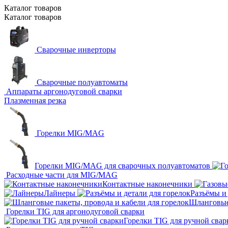
Каталог
товаров
Каталог
товаров
Сварочные инверторы
Сварочные полуавтоматы
Аппараты аргонодуговой сварки
Плазменная резка
Горелки MIG/MAG
Горелки MIG/MAG для сварочных полуавтоматов
Расходные части для MIG/MAG
Контактные наконечники
Лайнеры
Разъёмы и 
Шланговые 
Горелки TIG для аргонодуговой сварки
Горелки TIG для ручной свар