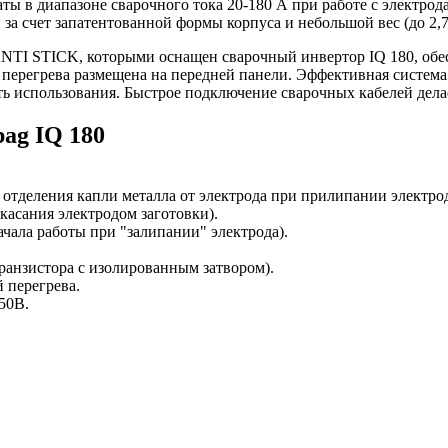
ты в диапазоне сварочного тока 20-180 А при работе с электрод
 за счет запатентованной формы корпуса и небольшой вес (до 2,
I STICK, которыми оснащен сварочный инвертор IQ 180, обес
 перегрева размещена на передней панели. Эффективная система
ь использования. Быстрое подключение сварочных кабелей дела
ag IQ 180
 отделения капли металла от электрода при прилипании электрод
касания электродом заготовки).
ачала работы при "залипании" электрода).
ранзистора с изолированным затвором).
 перегрева.
50В.