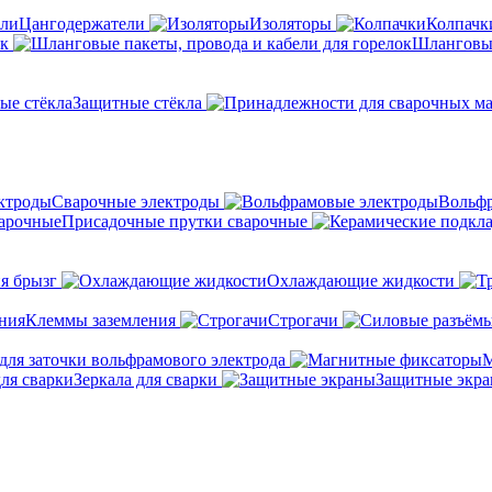
Цангодержатели
Изоляторы
Колпачк
ок
Шланговые
Защитные стёкла
Сварочные электроды
Вольфр
Присадочные прутки сварочные
я брызг
Охлаждающие жидкости
Клеммы заземления
Строгачи
для заточки вольфрамового электрода
М
Зеркала для сварки
Защитные экр