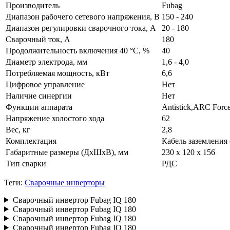
Производитель
Fubag
Диапазон рабочего сетевого напряжения, B
150 - 240
Диапазон регулировки сварочного тока, А
20 - 180
Сварочный ток, А
180
Продолжительность включения 40 °C, %
40
Диаметр электрода, мм
1,6 - 4,0
Потребляемая мощность, кВт
6,6
Цифровое управление
Нет
Наличие синергии
Нет
Функции аппарата
Antistick,ARC Force
Напряжение холостого хода
62
Вес, кг
2,8
Комплектация
Кабель заземления
Габаритные размеры (ДхШхВ), мм
230 х 120 х 156
Тип сварки
РДС
Теги:
Сварочные инверторы
Сварочный инвертор Fubag IQ 180
Сварочный инвертор Fubag IQ 180
Сварочный инвертор Fubag IQ 180
Сварочный инвертор Fubag IQ 180