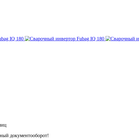
лиц
тный документооборот!