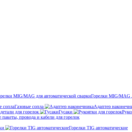
Горелки MIG/MAG д
Газовые сопла
Адаптер наконечн
детали для горелок
Гусаки
Руко
пакеты, провода и кабели для горелок
ки
Горелки TIG автоматические