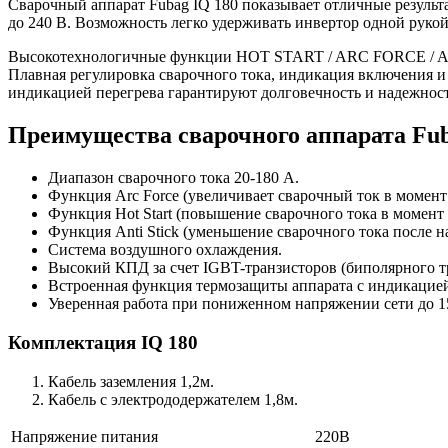
Сварочный аппарат Fubag IQ 180 показывает отличные результа
до 240 В. Возможность легко удерживать инвертор одной рукой
Высокотехнологичные функции HOT START / ARC FORCE / ANT
Плавная регулировка сварочного тока, индикация включения и
индикацией перегрева гарантируют долговечность и надежност
Преимущества сварочного аппарата Fub
Диапазон сварочного тока 20-180 А.
Функция Arc Force (увеличивает сварочный ток в момент
Функция Hot Start (повышение сварочного тока в момент 
Функция Anti Stick (уменьшение сварочного тока после н
Система воздушного охлаждения.
Высокий КПД за счет IGBT-транзисторов (биполярного т
Встроенная функция термозащиты аппарата с индикацией
Уверенная работа при пониженном напряжении сети до 1
Комплектация IQ 180
Кабель заземления 1,2м.
Кабель с электрододержателем 1,8м.
Напряжение питания
220В