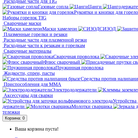
Расходные части для TIG
Газовые сопла
Цанги
Рукоятки и кнопки для горел
Наборы горелок TIG
Сварочные маски
Маски хамелеон
СИЗОД
Плазменные горелки и резаки
Расходные части для плазменной резки
Расходные части к резакам и горелкам
Сварочные материалы
Сварочная проволока
Флюс сварочный
Пружинная проволока
Жидкости, спреи, пасты
Средства против налипани
Приспособления для ММА
Электрододержатели
Аксессуары для сварки
Устройства 
держатели
Молотки сварщика
тележки
Корзина
: 0
Ваша корзина пуста!