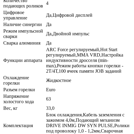
Количество
4
подающих роликов
Цифровое
Да,Цифровой дисплей
управление
Наличие синергии
Да
Режим импульсной
Да,Двойной импульс
сварки
Сварка алюминия
Да
ARC Force регулируемый,Hot Start
регулируемый,MMA VRD,Настройка
Функции аппарата
индуктивности дросселя (min-
max),Режим работы кнопки горелки -
2Т/4Т,100 ячеек памяти JOB заданий
Охлаждение
Жидкостное
горелки
Разъем горелки
Euro
Напряжение
63
холостого хода
Вес, кг
33,0
Блок охлаждения,Кабель заземления с
зажимом 4,0м,Подающий механизм
Комплектация
DRIVE INMIG DW SYN PULSE,Ролики
под проволоку 1,0 - 1,2мм,Сварочная