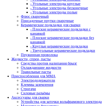
- Угольные электроды круглые
- Угольные электроды бесконечные
- Угольные электроды полые
Флюс сварочный
Присадочные прутки сварочные
Керамические подкладки для сварки
- Плоские керамические подкладки с
канавкой
- Плоские керамические подкладки без
канавкой
- Круглые керамические подкладки
- Треугольные керамические подкладки
Пружинная проволока
Жидкости, спреи, пасты
Средства против налипания брызг
Охлаждающие жидкости
Травильные пасты
Приспособления для ММА
Электрододержатели
Клеммы заземления
Строгачи
Силовые разъёмы
Аксессуары для сварки
Устройства для заточки вольфрамового электрода
Магнитные фиксаторы