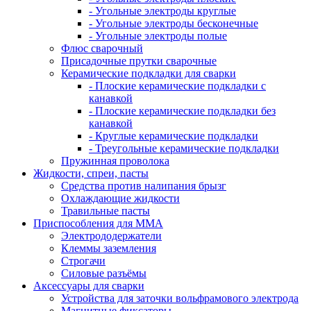
- Угольные электроды круглые
- Угольные электроды бесконечные
- Угольные электроды полые
Флюс сварочный
Присадочные прутки сварочные
Керамические подкладки для сварки
- Плоские керамические подкладки с
канавкой
- Плоские керамические подкладки без
канавкой
- Круглые керамические подкладки
- Треугольные керамические подкладки
Пружинная проволока
Жидкости, спреи, пасты
Средства против налипания брызг
Охлаждающие жидкости
Травильные пасты
Приспособления для ММА
Электрододержатели
Клеммы заземления
Строгачи
Силовые разъёмы
Аксессуары для сварки
Устройства для заточки вольфрамового электрода
Магнитные фиксаторы