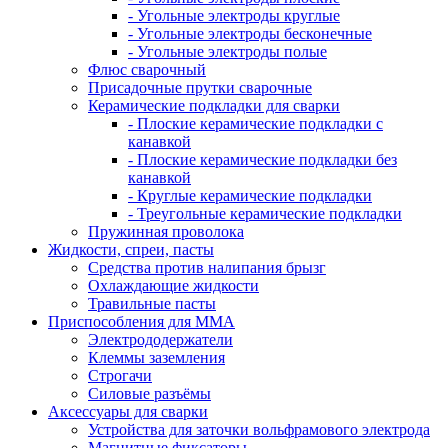
- Угольные электроды круглые
- Угольные электроды бесконечные
- Угольные электроды полые
Флюс сварочный
Присадочные прутки сварочные
Керамические подкладки для сварки
- Плоские керамические подкладки с
канавкой
- Плоские керамические подкладки без
канавкой
- Круглые керамические подкладки
- Треугольные керамические подкладки
Пружинная проволока
Жидкости, спреи, пасты
Средства против налипания брызг
Охлаждающие жидкости
Травильные пасты
Приспособления для ММА
Электрододержатели
Клеммы заземления
Строгачи
Силовые разъёмы
Аксессуары для сварки
Устройства для заточки вольфрамового электрода
Магнитные фиксаторы