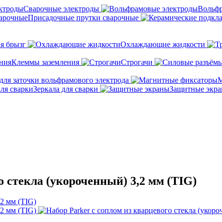
Сварочные электроды
Вольфр
Присадочные прутки сварочные
я брызг
Охлаждающие жидкости
Клеммы заземления
Строгачи
для заточки вольфрамового электрода
М
Зеркала для сварки
Защитные экр
о стекла (укороченный) 3,2 мм (TIG)