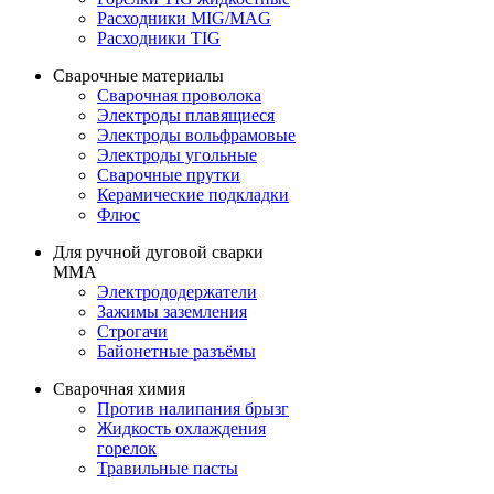
Расходники MIG/MAG
Расходники TIG
Сварочные материалы
Сварочная проволока
Электроды плавящиеся
Электроды вольфрамовые
Электроды угольные
Сварочные прутки
Керамические подкладки
Флюс
Для ручной дуговой сварки
MMA
Электрододержатели
Зажимы заземления
Строгачи
Байонетные разъёмы
Сварочная химия
Против налипания брызг
Жидкость охлаждения
горелок
Травильные пасты