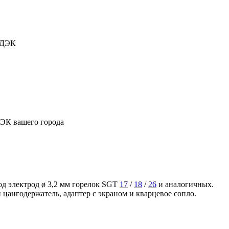
СДЭК
ДЭК вашего города
од электрод ø 3,2 мм горелок SGT
17
/
18
/
26
и аналогичных.
цангодержатель, адаптер с экраном и кварцевое сопло.