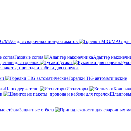
IG/MAG для сварочных полуавтоматов
Газовые сопла
Адаптер наконечн
детали для горелок
Гусаки
Руко
пакеты, провода и кабели для горелок
ки
Горелки TIG автоматические
Цангодержатели
Изоляторы
Колпачк
ок
Шланговые
Защитные стёкла