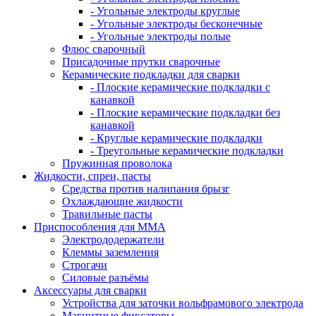
- Угольные электроды круглые
- Угольные электроды бесконечные
- Угольные электроды полые
Флюс сварочный
Присадочные прутки сварочные
Керамические подкладки для сварки
- Плоские керамические подкладки с
канавкой
- Плоские керамические подкладки без
канавкой
- Круглые керамические подкладки
- Треугольные керамические подкладки
Пружинная проволока
Жидкости, спреи, пасты
Средства против налипания брызг
Охлаждающие жидкости
Травильные пасты
Приспособления для ММА
Электрододержатели
Клеммы заземления
Строгачи
Силовые разъёмы
Аксессуары для сварки
Устройства для заточки вольфрамового электрода
Магнитные фиксаторы