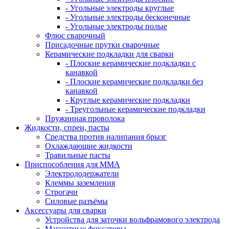
- Угольные электроды круглые
- Угольные электроды бесконечные
- Угольные электроды полые
Флюс сварочный
Присадочные прутки сварочные
Керамические подкладки для сварки
- Плоские керамические подкладки с
канавкой
- Плоские керамические подкладки без
канавкой
- Круглые керамические подкладки
- Треугольные керамические подкладки
Пружинная проволока
Жидкости, спреи, пасты
Средства против налипания брызг
Охлаждающие жидкости
Травильные пасты
Приспособления для ММА
Электрододержатели
Клеммы заземления
Строгачи
Силовые разъёмы
Аксессуары для сварки
Устройства для заточки вольфрамового электрода
Магнитные фиксаторы