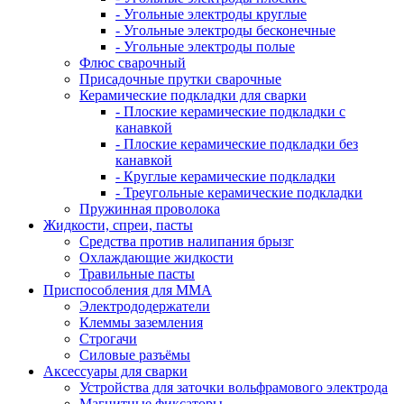
- Угольные электроды круглые
- Угольные электроды бесконечные
- Угольные электроды полые
Флюс сварочный
Присадочные прутки сварочные
Керамические подкладки для сварки
- Плоские керамические подкладки с
канавкой
- Плоские керамические подкладки без
канавкой
- Круглые керамические подкладки
- Треугольные керамические подкладки
Пружинная проволока
Жидкости, спреи, пасты
Средства против налипания брызг
Охлаждающие жидкости
Травильные пасты
Приспособления для ММА
Электрододержатели
Клеммы заземления
Строгачи
Силовые разъёмы
Аксессуары для сварки
Устройства для заточки вольфрамового электрода
Магнитные фиксаторы