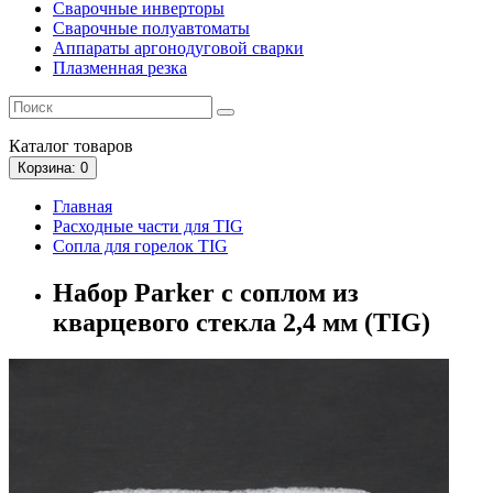
Сварочные инверторы
Сварочные полуавтоматы
Аппараты аргонодуговой сварки
Плазменная резка
Каталог
товаров
Корзина
: 0
Главная
Расходные части для TIG
Сопла для горелок TIG
Набор Parker с соплом из
кварцевого стекла 2,4 мм (TIG)