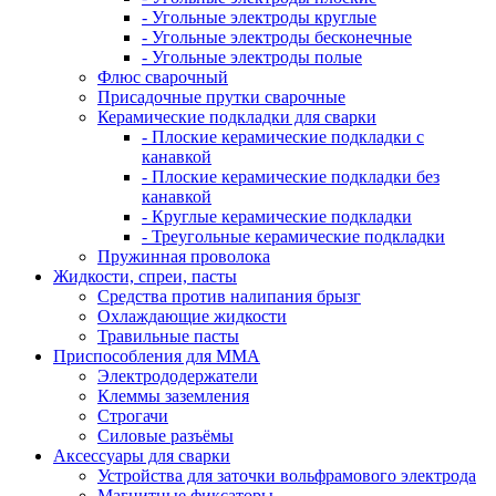
- Угольные электроды круглые
- Угольные электроды бесконечные
- Угольные электроды полые
Флюс сварочный
Присадочные прутки сварочные
Керамические подкладки для сварки
- Плоские керамические подкладки с
канавкой
- Плоские керамические подкладки без
канавкой
- Круглые керамические подкладки
- Треугольные керамические подкладки
Пружинная проволока
Жидкости, спреи, пасты
Средства против налипания брызг
Охлаждающие жидкости
Травильные пасты
Приспособления для ММА
Электрододержатели
Клеммы заземления
Строгачи
Силовые разъёмы
Аксессуары для сварки
Устройства для заточки вольфрамового электрода
Магнитные фиксаторы