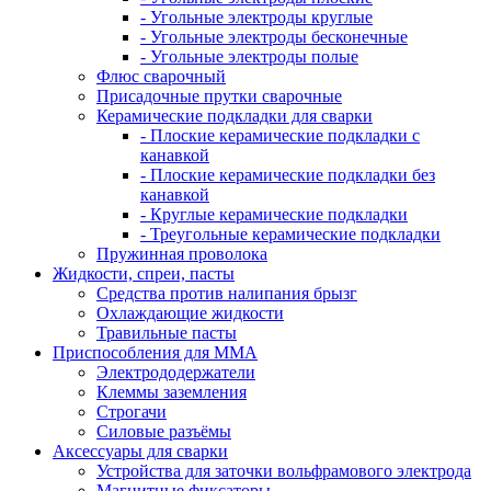
- Угольные электроды круглые
- Угольные электроды бесконечные
- Угольные электроды полые
Флюс сварочный
Присадочные прутки сварочные
Керамические подкладки для сварки
- Плоские керамические подкладки с
канавкой
- Плоские керамические подкладки без
канавкой
- Круглые керамические подкладки
- Треугольные керамические подкладки
Пружинная проволока
Жидкости, спреи, пасты
Средства против налипания брызг
Охлаждающие жидкости
Травильные пасты
Приспособления для ММА
Электрододержатели
Клеммы заземления
Строгачи
Силовые разъёмы
Аксессуары для сварки
Устройства для заточки вольфрамового электрода
Магнитные фиксаторы