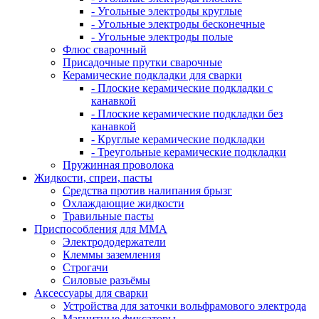
- Угольные электроды круглые
- Угольные электроды бесконечные
- Угольные электроды полые
Флюс сварочный
Присадочные прутки сварочные
Керамические подкладки для сварки
- Плоские керамические подкладки с
канавкой
- Плоские керамические подкладки без
канавкой
- Круглые керамические подкладки
- Треугольные керамические подкладки
Пружинная проволока
Жидкости, спреи, пасты
Средства против налипания брызг
Охлаждающие жидкости
Травильные пасты
Приспособления для ММА
Электрододержатели
Клеммы заземления
Строгачи
Силовые разъёмы
Аксессуары для сварки
Устройства для заточки вольфрамового электрода
Магнитные фиксаторы