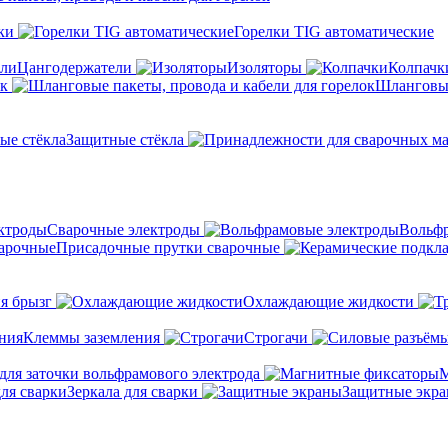
ки
Горелки TIG автоматические
Цангодержатели
Изоляторы
Колпачк
ок
Шланговые
Защитные стёкла
Сварочные электроды
Вольфр
Присадочные прутки сварочные
я брызг
Охлаждающие жидкости
Клеммы заземления
Строгачи
для заточки вольфрамового электрода
М
Зеркала для сварки
Защитные экр