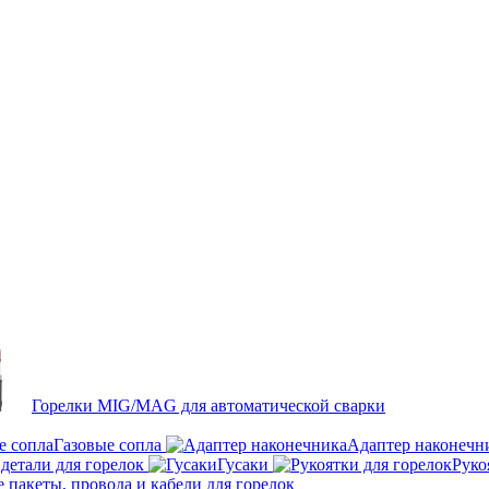
Горелки MIG/MAG для автоматической сварки
Газовые сопла
Адаптер наконечн
детали для горелок
Гусаки
Руко
пакеты, провода и кабели для горелок