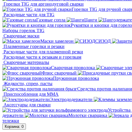
Горелки TIG для аргонодуговой сварки
Горелки TIG для ручной свар
Расходные части для TIG
Газовые сопла
Цанги
Рукоятки и кнопки для горел
Наборы горелок TIG
Сварочные маски
Маски хамелеон
СИЗОД
Плазменные горелки и резаки
Расходные части для плазменной резки
Расходные части к резакам и горелкам
Сварочные материалы
Сварочная проволока
Флюс сварочный
Пружинная проволока
Жидкости, спреи, пасты
Средства против налипани
Приспособления для ММА
Электрододержатели
Аксессуары для сварки
Устройства 
держатели
Молотки сварщика
тележки
Корзина
: 0