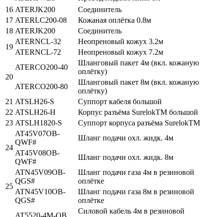
16
ATERJK200
Соединитель
17
ATERLC200-08
Кожаная оплётка 0.8м
18
ATERJK200
Соединитель
ATERNCL-32
Неопреновый кожух 3.2м
19
ATERNCL-72
Неопреновый кожух 7.2м
Шланговый пакет 4м (вкл. кожаную
ATERCO200-40
оплётку)
20
Шланговый пакет 8м (вкл. кожаную
ATERCO200-80
оплётку)
21
ATSLH26-S
Суппорт кабеля большой
22
ATSLH26-H
Корпус разъёма SurelokTM большой
23
ATSLH1820-S
Суппорт корпуса разъёма SurelokTM
AT45V07OB-
Шланг подачи охл. жидк. 4м
QWF#
24
AT45V08OB-
Шланг подачи охл. жидк. 8м
QWF#
ATN45V09OB-
Шланг подачи газа 4м в резиновой
QGS#
оплётке
25
ATN45V10OB-
Шланг подачи газа 8м в резиновой
QGS#
оплётке
Силовой кабель 4м в резиновой
AT5520-4M-OB