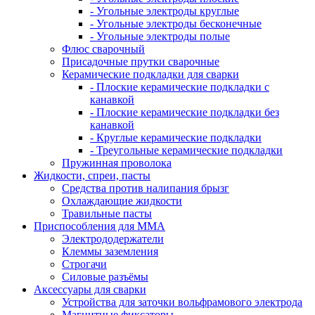
- Угольные электроды круглые
- Угольные электроды бесконечные
- Угольные электроды полые
Флюс сварочный
Присадочные прутки сварочные
Керамические подкладки для сварки
- Плоские керамические подкладки с
канавкой
- Плоские керамические подкладки без
канавкой
- Круглые керамические подкладки
- Треугольные керамические подкладки
Пружинная проволока
Жидкости, спреи, пасты
Средства против налипания брызг
Охлаждающие жидкости
Травильные пасты
Приспособления для ММА
Электрододержатели
Клеммы заземления
Строгачи
Силовые разъёмы
Аксессуары для сварки
Устройства для заточки вольфрамового электрода
Магнитные фиксаторы