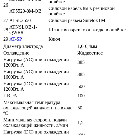
оплётке
26
Силовой кабель 8м в резиновой
AT5520-8M-OB
оплётке
27
ATSL3550
Силовой разъём SurelokTM
ATNSLOB-1-
28
Шланг возврата охл. жидк. в оплётке
QWR#
29
AT-SP
Ключ
Диаметр электрода
1,6-6,4мм
Охлаждение
Жидкостное
Нагрузка (AC) при охлаждении
385
1200Вт, A
Нагрузка (AC) при охлаждении
385
1600Вт, A
Нагрузка (DC) при охлаждении
500
1200Вт, A
ПВ, %
100
Максимальная температура
охлаждающей жидкости на входе,
50
ºC
Минимальная скорость подачи
1,5
охлаждающей жидкости, л/мин
Нагрузка (DC) при охлаждении
550