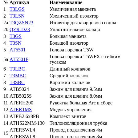
№
Артикул
Наименование
1
T3LGS
Увеличенная манжета
2
T3LSN
Увеличенный изолятор
2a
T3QZSN23
Изолятор для кварцевого сопла
2b
QZR-D23
Уплотнительное кольцо
3
T3GS
Большая манжета
4
T3SN
Большой изолятор
5
AT5501
Голова горелки T5W
Голова горелки T5WFX с гибким
5a
AT5501F
гусаком
6
T3LBC
Длинный колпачок
7
T3MBC
Средний колпачок
8
T3SBC
Короткий колпачок
9
ATB5024
Зажим для шланга 9.5мм
10
ATB5025S
Зажим для шланга 8.0мм
11
ATERH200
Рукоятка большая Arc в сборе
12
ATER1MS
Модуль управления
13
ATPB2.6x8PB
Комплект винтов
14
ATHS22MM-130
Теплоизоляционная трубка
ATERSWL4
Провод подключения 4м
15
ATERSWL8
Провод подключения 8м