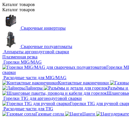
Каталог
товаров
Каталог
товаров
Сварочные инверторы
Сварочные полуавтоматы
Аппараты аргонодуговой сварки
Плазменная резка
Горелки MIG/MAG
Горелки M
сварки
Расходные части для MIG/MAG
Контактные наконечники
Лайнеры
Разъёмы и 
Шланговые 
Горелки TIG для аргонодуговой сварки
Горелки TIG для ручной свар
Расходные части для TIG
Газовые сопла
Цанги