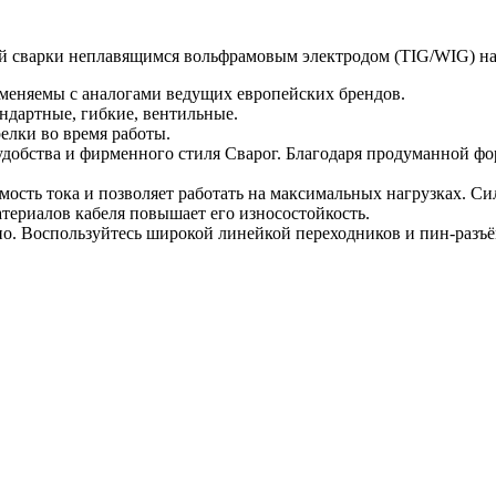
ой сварки неплавящимся вольфрамовым электродом (TIG/WIG) на
заменяемы с аналогами ведущих европейских брендов.
ндартные, гибкие, вентильные.
елки во время работы.
добства и фирменного стиля Сварог. Благодаря продуманной фор
ость тока и позволяет работать на максимальных нагрузках. Си
териалов кабеля повышает его износостойкость.
о. Воспользуйтесь широкой линейкой переходников и пин-разъё