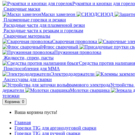
Рукоятки и кнопки для горел
Сварочные маски
Маски хамелеон
СИЗОД
Плазменные горелки и резаки
Расходные части для плазменной резки
Расходные части к резакам и горелкам
Сварочные материалы
Сварочная проволока
Флюс сварочный
Пружинная проволока
Жидкости, спреи, пасты
Средства против налипани
Приспособления для ММА
Электрододержатели
Аксессуары для сварки
Устройства 
держатели
Молотки сварщика
тележки
Корзина
: 0
Ваша корзина пуста!
Главная
Горелки TIG для аргонодуговой сварки
Горелки TIG для ручной сварки