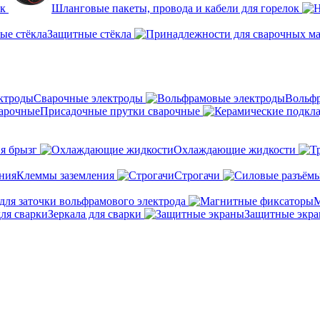
ок
Шланговые пакеты, провода и кабели для горелок
Защитные стёкла
Сварочные электроды
Вольфр
Присадочные прутки сварочные
я брызг
Охлаждающие жидкости
Клеммы заземления
Строгачи
для заточки вольфрамового электрода
М
Зеркала для сварки
Защитные экр