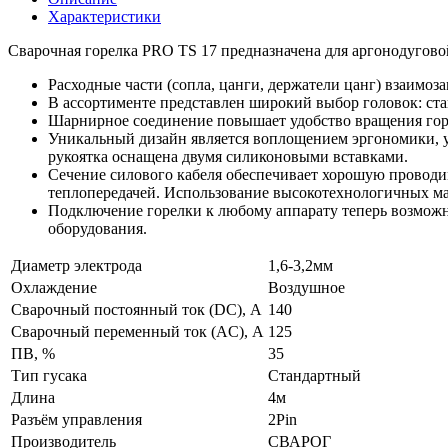
Характеристики
Сварочная горелка PRO TS 17 предназначена для аргонодугов
Расходные части (сопла, цанги, держатели цанг) взаимо
В ассортименте представлен широкий выбор головок: ста
Шарнирное соединение повышает удобство вращения гор
Уникальный дизайн является воплощением эргономики, у
рукоятка оснащена двумя силиконовыми вставками.
Сечение силового кабеля обеспечивает хорошую проводим
теплопередачей. Использование высокотехнологичных ма
Подключение горелки к любому аппарату теперь возможн
оборудования.
Диаметр электрода
1,6-3,2мм
Охлаждение
Воздушное
Сварочный постоянный ток (DC), A
140
Сварочный переменный ток (AC), A
125
ПВ, %
35
Тип гусака
Стандартный
Длина
4м
Разъём управления
2Pin
Производитель
СВАРОГ