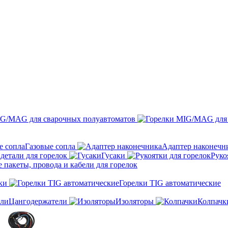
IG/MAG для сварочных полуавтоматов
Газовые сопла
Адаптер наконечн
детали для горелок
Гусаки
Руко
пакеты, провода и кабели для горелок
ки
Горелки TIG автоматические
Цангодержатели
Изоляторы
Колпачк