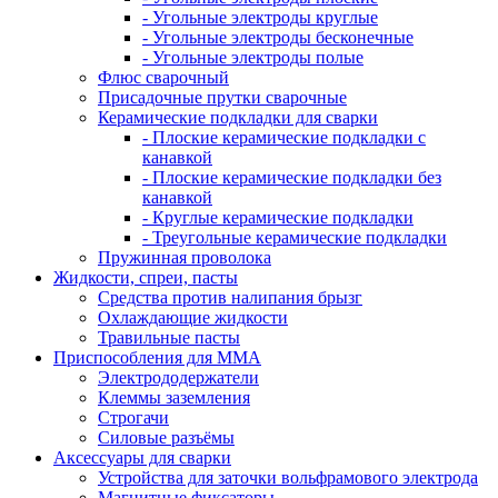
- Угольные электроды круглые
- Угольные электроды бесконечные
- Угольные электроды полые
Флюс сварочный
Присадочные прутки сварочные
Керамические подкладки для сварки
- Плоские керамические подкладки с
канавкой
- Плоские керамические подкладки без
канавкой
- Круглые керамические подкладки
- Треугольные керамические подкладки
Пружинная проволока
Жидкости, спреи, пасты
Средства против налипания брызг
Охлаждающие жидкости
Травильные пасты
Приспособления для ММА
Электрододержатели
Клеммы заземления
Строгачи
Силовые разъёмы
Аксессуары для сварки
Устройства для заточки вольфрамового электрода
Магнитные фиксаторы