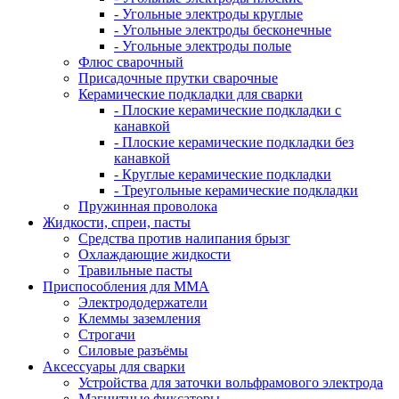
- Угольные электроды круглые
- Угольные электроды бесконечные
- Угольные электроды полые
Флюс сварочный
Присадочные прутки сварочные
Керамические подкладки для сварки
- Плоские керамические подкладки с
канавкой
- Плоские керамические подкладки без
канавкой
- Круглые керамические подкладки
- Треугольные керамические подкладки
Пружинная проволока
Жидкости, спреи, пасты
Средства против налипания брызг
Охлаждающие жидкости
Травильные пасты
Приспособления для ММА
Электрододержатели
Клеммы заземления
Строгачи
Силовые разъёмы
Аксессуары для сварки
Устройства для заточки вольфрамового электрода
Магнитные фиксаторы