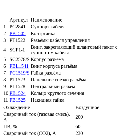
Артикул
Наименование
1
PC2841
Суппорт кабеля
2
PB1505
Контргайка
3
PT1522
Разъёмы кабеля управления
Винт, закрепляющий шланговый пакет с
4
SCP1-1
суппортом кабеля
5
SC2578/S
Корпус разъёма
6
PBL1541
Винт корпуса разъёма
7
PC1519/S
Гайка разъёма
8
PT1523
Панельное гнездо разъёма
9
PT1528
Центральный разъём
10
PB1524
Кольцо круглого сечения
11
PB1525
Накидная гайка
Охлаждение
Воздушное
Сварочный ток (газовая смесь),
200
A
ПВ, %
60
Сварочный ток (СО2), A
230