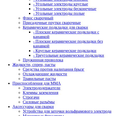
- Угольные электроды круглые
- Угольные электроды бесконечные
- Угольные электроды полые
Флюс сварочный
Присадочные прутки сварочные
Керамические подкладки для сварки
- Плоские керамические подкладки с
канавкой
- Плоские керамические подкладки без
канавкой
- Круглые керамические подкладки
- Треугольные керамические подкладки
Пружинная проволока
Жидкости, спреи, пасты
Средства против налипания брызг
Охлаждающие жидкости
Травильные пасты
Приспособления для ММА
Электрододержатели
Клеммы заземления
Строгачи
Силовые разъёмы
Аксессуары для сварки
Устройства для заточки вольфрамового электрода
Магнитные фиксаторы