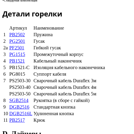
*
Стандартная комплектация
Детали горелки
Артикул
Наименование
1
PB2502
Пружина
2
PG2501
Гусак
2а
PF2501
Гибкий гусак
3
PG1515
Промежуточный корпус
4
PB1521
Кабельный наконечник
5
PB1521-C
Изоляция кабельного наконечника
6
PG8015
Суппорт кабеля
7
PS2503-30
Сварочный кабель Duraflex 3м
PS2503-40
Сварочный кабель Duraflex 4м
PS2503-50
Сварочный кабель Duraflex 5м
8
SGB2514
Рукоятка (в сборе с гайкой)
9
DGB2516
Стандартная кнопка
10
DGB2516L
Удлиненная кнопка
11
PB2517
Крюк
D. Лайнеры