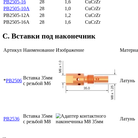
PB2505-16
28
1,6
CuCrZr
PB2505-10A
28
1,0
CuCrZr
PB2505-12A
28
1,2
CuCrZr
PB2505-16A
28
1,6
CuCrZr
C. Вставки под наконечник
Артикул
Наименование
Изображение
Материа
Вставка 35мм
*
PB2506
Латунь
с резьбой М6
Вставка 35мм
PB2536
Латунь
с резьбой М8