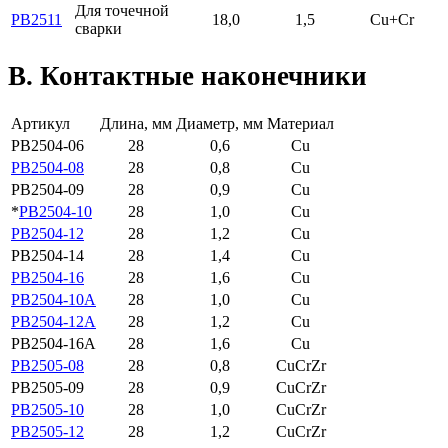
Для точечной
PB2511
18,0
1,5
Cu+Cr
сварки
B. Контактные наконечники
Артикул
Длина, мм
Диаметр, мм
Материал
PB2504-06
28
0,6
Cu
PB2504-08
28
0,8
Cu
PB2504-09
28
0,9
Cu
*
PB2504-10
28
1,0
Cu
PB2504-12
28
1,2
Cu
PB2504-14
28
1,4
Cu
PB2504-16
28
1,6
Cu
PB2504-10A
28
1,0
Cu
PB2504-12A
28
1,2
Cu
PB2504-16A
28
1,6
Cu
PB2505-08
28
0,8
CuCrZr
PB2505-09
28
0,9
CuCrZr
PB2505-10
28
1,0
CuCrZr
PB2505-12
28
1,2
CuCrZr