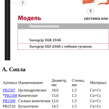
А. Сопла
Диаметр,
Стенка,
Артикул
Наименование
Материал
мм
мм
PB2507
Цилиндрическое
18,0
1,5
Cu+Cr
*
PB2508
Коническое
15,0
1,5
Cu+Cr
PB2509
Сильно коническое
12,0
1,5
Cu+Cr
PB2510
Бутылочное
14,5
1,5
Cu+Cr