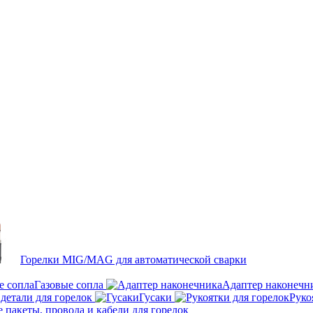
Горелки MIG/MAG для автоматической сварки
Газовые сопла
Адаптер наконечн
детали для горелок
Гусаки
Руко
пакеты, провода и кабели для горелок