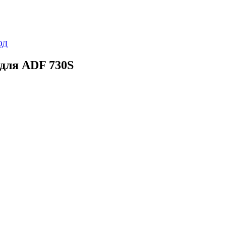
ОД
для ADF 730S