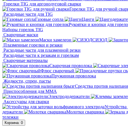
Горелки TIG для аргонодуговой сварки
Горелки TIG для ручной свар
Расходные части для TIG
Газовые сопла
Цанги
Рукоятки и кнопки для горел
Наборы горелок TIG
Сварочные маски
Маски хамелеон
СИЗОД
Плазменные горелки и резаки
Расходные части для плазменной резки
Расходные части к резакам и горелкам
Сварочные материалы
Сварочная проволока
Флюс сварочный
Пружинная проволока
Жидкости, спреи, пасты
Средства против налипани
Приспособления для ММА
Электрододержатели
Аксессуары для сварки
Устройства 
держатели
Молотки сварщика
тележки
Корзина
: 0