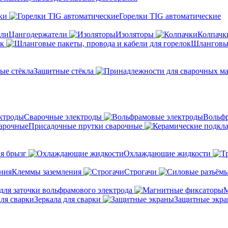
ки
Горелки TIG автоматические
Цангодержатели
Изоляторы
Колпачк
ок
Шланговые
Защитные стёкла
Сварочные электроды
Вольфр
Присадочные прутки сварочные
я брызг
Охлаждающие жидкости
Клеммы заземления
Строгачи
для заточки вольфрамового электрода
М
Зеркала для сварки
Защитные экр