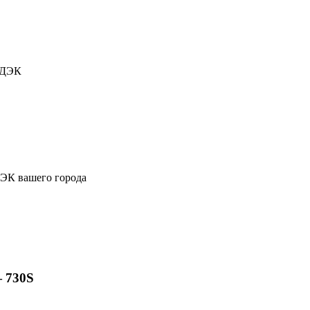
СДЭК
ДЭК вашего города
 730S