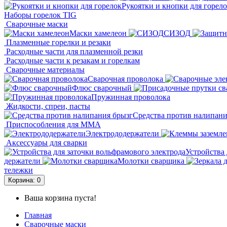
Рукоятки и кнопки для горел
Наборы горелок TIG
Сварочные маски
Маски хамелеон
СИЗОД
Плазменные горелки и резаки
Расходные части для плазменной резки
Расходные части к резакам и горелкам
Сварочные материалы
Сварочная проволока
Флюс сварочный
Пружинная проволока
Жидкости, спреи, пасты
Средства против налипани
Приспособления для ММА
Электрододержатели
Аксессуары для сварки
Устройства 
держатели
Молотки сварщика
тележки
Корзина
: 0
Ваша корзина пуста!
Главная
Сварочные маски