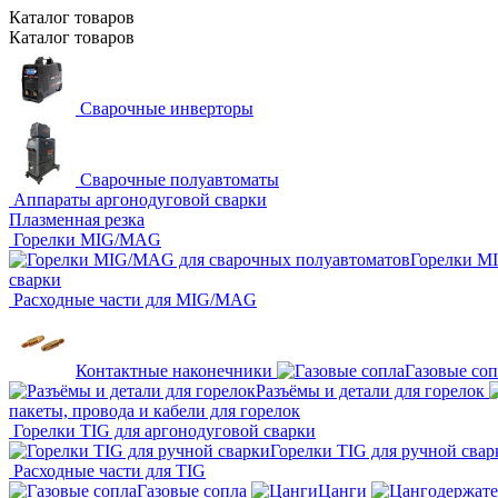
Каталог
товаров
Каталог
товаров
Сварочные инверторы
Сварочные полуавтоматы
Аппараты аргонодуговой сварки
Плазменная резка
Горелки MIG/MAG
Горелки M
сварки
Расходные части для MIG/MAG
Контактные наконечники
Газовые соп
Разъёмы и детали для горелок
пакеты, провода и кабели для горелок
Горелки TIG для аргонодуговой сварки
Горелки TIG для ручной свар
Расходные части для TIG
Газовые сопла
Цанги