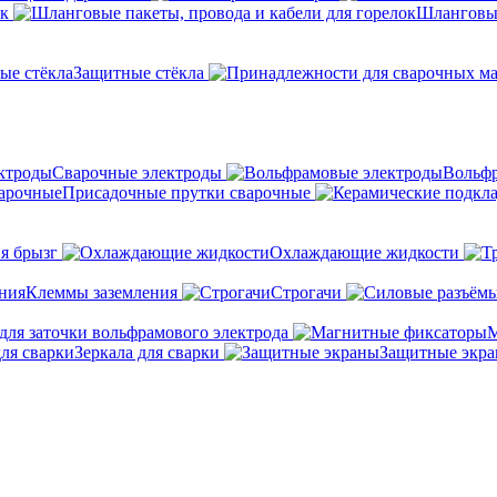
ок
Шланговые
Защитные стёкла
Сварочные электроды
Вольфр
Присадочные прутки сварочные
я брызг
Охлаждающие жидкости
Клеммы заземления
Строгачи
для заточки вольфрамового электрода
М
Зеркала для сварки
Защитные экр