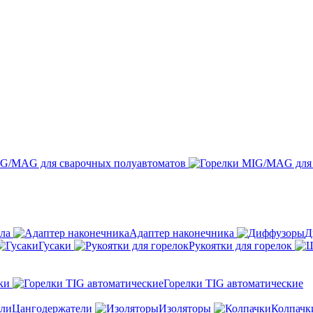
IG/MAG для сварочных полуавтоматов
ла
Адаптер наконечника
Д
Гусаки
Рукоятки для горелок
ки
Горелки TIG автоматические
Цангодержатели
Изоляторы
Колпачк