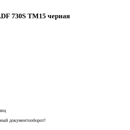
ADF 730S TM15 черная
лиц
тный документооборот!