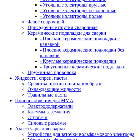
- Угольные электроды круглые
- Угольные электроды бесконечные
- Угольные электроды полые
Флюс сварочный
Присадочные прутки сварочные
Керамические подкладки для сварки
- Плоские керамические подкладки с
канавкой
- Плоские керамические подкладки без
канавкой
- Круглые керамические подкладки
- Треугольные керамические подкладки
Пружинная проволока
Жидкости, спреи, пасты
Средства против налипания брызг
Охлаждающие жидкости
Травильные пасты
Приспособления для ММА
Электрододержатели
Клеммы заземления
Строгачи
Силовые разъёмы
Аксессуары для сварки
Устройства для заточки вольфрамового электрода
Магнитные фиксаторы