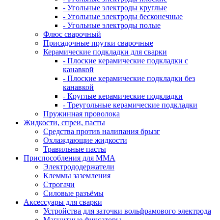
- Угольные электроды круглые
- Угольные электроды бесконечные
- Угольные электроды полые
Флюс сварочный
Присадочные прутки сварочные
Керамические подкладки для сварки
- Плоские керамические подкладки с
канавкой
- Плоские керамические подкладки без
канавкой
- Круглые керамические подкладки
- Треугольные керамические подкладки
Пружинная проволока
Жидкости, спреи, пасты
Средства против налипания брызг
Охлаждающие жидкости
Травильные пасты
Приспособления для ММА
Электрододержатели
Клеммы заземления
Строгачи
Силовые разъёмы
Аксессуары для сварки
Устройства для заточки вольфрамового электрода
Магнитные фиксаторы