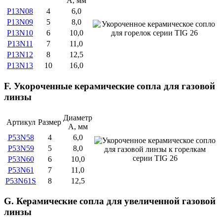
А, мм
P13N08
4
6,0
P13N09
5
8,0
P13N10
6
10,0
P13N11
7
11,0
P13N12
8
12,5
P13N13
10
16,0
F. Укороченные керамические сопла для газовой
линзы
Диаметр
Артикул
Размер
А, мм
P53N58
4
6,0
P53N59
5
8,0
P53N60
6
10,0
P53N61
7
11,0
P53N61S
8
12,5
G. Керамические сопла для увеличенной газовой
линзы