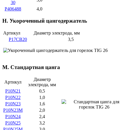
30
P406488
4,0
H. Укороченный цангодержатель
Артикул
Диаметр электрода, мм
P17CB20
3,5
M. Стандартная цанга
Диаметр
Артикул
электрода, мм
P10N21
0,5
P10N22
1,0
P10N23
1,6
P10N23M
2,0
P10N24
2,4
P10N25
3,2
P10N25M
3,0