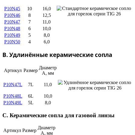
P10N45
10
16,0
P10N46
8
12,5
P10N47
7
11,0
P10N48
6
10,0
P10N49
5
8,0
P10N50
4
6,0
B. Удлинённые керамические сопла
Диаметр
Артикул
Размер
А, мм
P10N47L
7L
11,0
P10N48L
6L
10,0
P10N49L
5L
8,0
C. Керамические сопла для газовой линзы
Диаметр
Артикул
Размер
А, мм