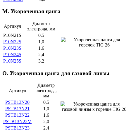
M. Укороченная цанга
Диаметр
Артикул
электрода, мм
P10N21S
0,5
P10N22S
1,0
P10N23S
1,6
P10N24S
2,4
P10N25S
3,2
O. Укороченная цанга для газовой линзы
Диаметр
Артикул
электрода,
мм
PSTB13N20
0,5
PSTB13N21
1,0
PSTB13N22
1,6
PSTB13N22M
2,0
PSTB13N23
2,4