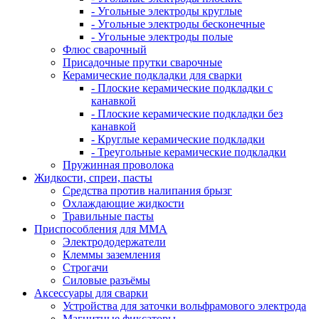
- Угольные электроды круглые
- Угольные электроды бесконечные
- Угольные электроды полые
Флюс сварочный
Присадочные прутки сварочные
Керамические подкладки для сварки
- Плоские керамические подкладки с
канавкой
- Плоские керамические подкладки без
канавкой
- Круглые керамические подкладки
- Треугольные керамические подкладки
Пружинная проволока
Жидкости, спреи, пасты
Средства против налипания брызг
Охлаждающие жидкости
Травильные пасты
Приспособления для ММА
Электрододержатели
Клеммы заземления
Строгачи
Силовые разъёмы
Аксессуары для сварки
Устройства для заточки вольфрамового электрода
Магнитные фиксаторы