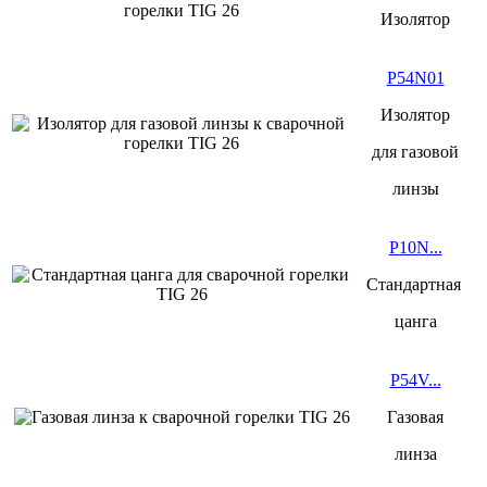
Изолятор
P54N01
Изолятор
для
газовой
линзы
P10N...
Стандартная
цанга
P54V...
Газовая
линза