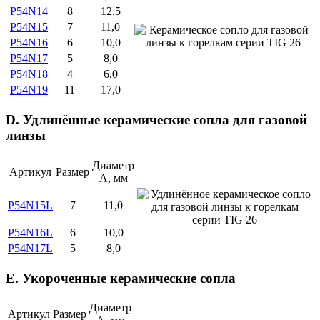
P54N14
8
12,5
P54N15
7
11,0
P54N16
6
10,0
P54N17
5
8,0
P54N18
4
6,0
P54N19
11
17,0
D. Удлинённые керамические сопла для газовой
линзы
Диаметр
Артикул
Размер
А, мм
P54N15L
7
11,0
P54N16L
6
10,0
P54N17L
5
8,0
E. Укороченные керамические сопла
Диаметр
Артикул
Размер