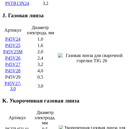
PSTB13N24
3,2
J. Газовая линза
Диаметр
Артикул
электрода, мм
P45V24
1,0
P45V25
1,6
P45V25M
2,0
P45V26
2,4
P45V27
3,2
P45V28
4,0
P45V29
0,5
P45V27-
3,0
3.0
K. Укороченная газовая линза
Диаметр
Артикул
электрода,
мм