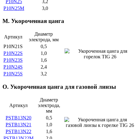
P10N25
3,2
P10N25M
3,0
M. Укороченная цанга
Диаметр
Артикул
электрода, мм
P10N21S
0,5
P10N22S
1,0
P10N23S
1,6
P10N24S
2,4
P10N25S
3,2
O. Укороченная цанга для газовой линзы
Диаметр
Артикул
электрода,
мм
PSTB13N20
0,5
PSTB13N21
1,0
PSTB13N22
1,6
PSTB13N22M
2,0