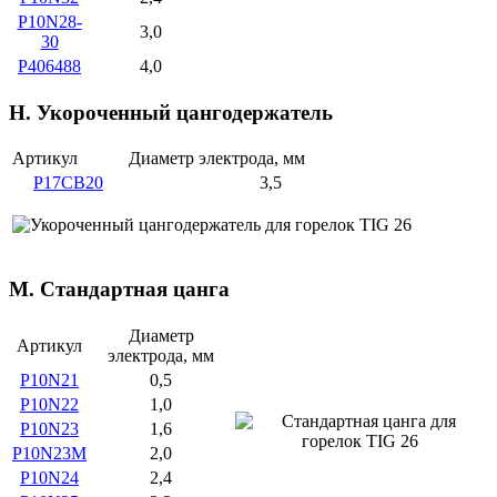
P10N28-
3,0
30
P406488
4,0
H. Укороченный цангодержатель
Артикул
Диаметр электрода, мм
P17CB20
3,5
M. Стандартная цанга
Диаметр
Артикул
электрода, мм
P10N21
0,5
P10N22
1,0
P10N23
1,6
P10N23M
2,0
P10N24
2,4