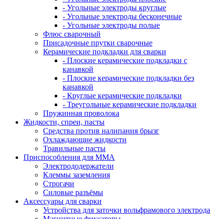
- Угольные электроды круглые
- Угольные электроды бесконечные
- Угольные электроды полые
Флюс сварочный
Присадочные прутки сварочные
Керамические подкладки для сварки
- Плоские керамические подкладки с
канавкой
- Плоские керамические подкладки без
канавкой
- Круглые керамические подкладки
- Треугольные керамические подкладки
Пружинная проволока
Жидкости, спреи, пасты
Средства против налипания брызг
Охлаждающие жидкости
Травильные пасты
Приспособления для ММА
Электрододержатели
Клеммы заземления
Строгачи
Силовые разъёмы
Аксессуары для сварки
Устройства для заточки вольфрамового электрода
Магнитные фиксаторы