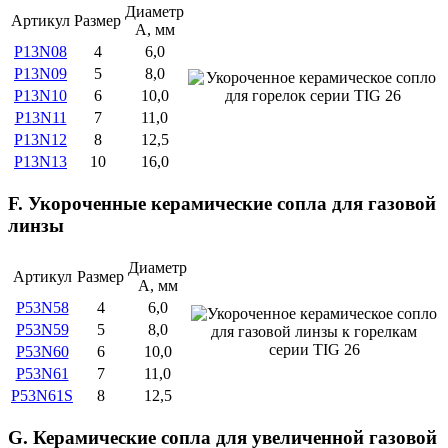
Диаметр
Артикул
Размер
А, мм
P13N08
4
6,0
P13N09
5
8,0
P13N10
6
10,0
P13N11
7
11,0
P13N12
8
12,5
P13N13
10
16,0
F. Укороченные керамические сопла для газовой
линзы
Диаметр
Артикул
Размер
А, мм
P53N58
4
6,0
P53N59
5
8,0
P53N60
6
10,0
P53N61
7
11,0
P53N61S
8
12,5
G. Керамические сопла для увеличенной газовой