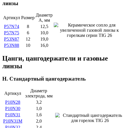
линзы
Диаметр
Артикул
Размер
А, мм
P57N74
8
12,5
P57N75
6
10,0
P53N87
12
19,0
P53N88
10
16,0
Цанги, цангодержатели и газовые
линзы
H. Стандартный цангодержатель
Диаметр
Артикул
электрода, мм
P10N28
3,2
P10N30
1,0
P10N31
1,6
P10N31M
2,0
P10N32
2,4