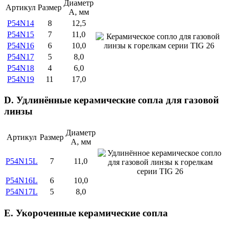
Диаметр
Артикул
Размер
А, мм
P54N14
8
12,5
P54N15
7
11,0
P54N16
6
10,0
P54N17
5
8,0
P54N18
4
6,0
P54N19
11
17,0
D. Удлинённые керамические сопла для газовой
линзы
Диаметр
Артикул
Размер
А, мм
P54N15L
7
11,0
P54N16L
6
10,0
P54N17L
5
8,0
E. Укороченные керамические сопла