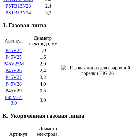
PSTB13N23
2,4
PSTB13N24
3,2
J. Газовая линза
Диаметр
Артикул
электрода, мм
P45V24
1,0
P45V25
1,6
P45V25M
2,0
P45V26
2,4
P45V27
3,2
P45V28
4,0
P45V29
0,5
P45V27-
3,0
3.0
K. Укороченная газовая линза
Диаметр
Артикул
электрода,