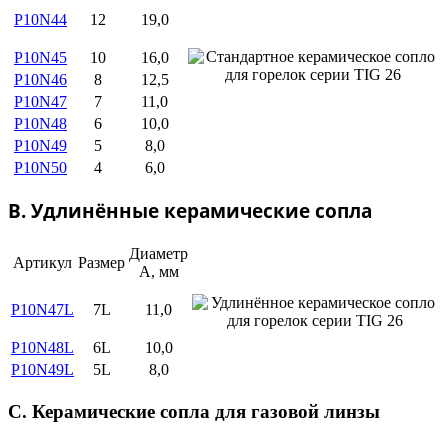
P10N44
12
19,0
P10N45
10
16,0
P10N46
8
12,5
P10N47
7
11,0
P10N48
6
10,0
P10N49
5
8,0
P10N50
4
6,0
B. Удлинённые керамические сопла
Диаметр
Артикул
Размер
А, мм
P10N47L
7L
11,0
P10N48L
6L
10,0
P10N49L
5L
8,0
C. Керамические сопла для газовой линзы