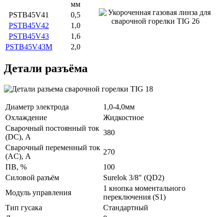
мм
PSTB45V41
0,5
PSTB45V42
1,0
PSTB45V43
1,6
PSTB45V43M
2,0
Детали разъёма
Диаметр электрода
1,0-4,0мм
Охлаждение
Жидкостное
Сварочный постоянный ток
380
(DC), A
Сварочный переменный ток
270
(AC), A
ПВ, %
100
Силовой разъём
Surelok 3/8" (QD2)
1 кнопка моментального
Модуль управления
переключения (S1)
Тип гусака
Стандартный