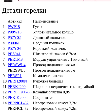
Детали горелки
Артикул
Наименование
1
PWP18
Гусак
2
P98W18
Уплотнительное кольцо
3
P57Y02
Длинный колпачок
4
P300M
Средний колпачок
5
P57Y04
Короткий колпачок
6
PB5041
Шланговый зажим 8.7мм
7
PER1MS
Модуль управления с 1 кнопкой
8
PERSWL4
Провод подключения 4м
PERSWL8
Провод подключения 8м
9
PERSP1
Комплект винтов
10
PERH200N
Рукоятка большая
11
PERKJ200
Шаровое соединение с контргайкой
12
PERLC200-08
Кожаная оплётка 0,8м
13
PERJK200
Соединитель
14
PERNCL-32
Неопреновый кожух 3,2м
PERNCL-72
Неопреновый кожух 7,2м